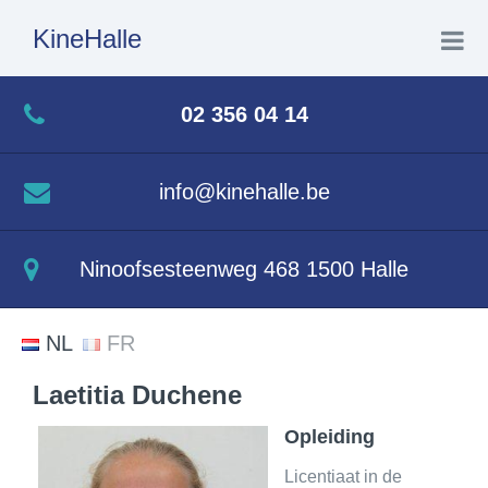
KineHalle
Home
02 356 04 14
Wie ben ik
info@kinehalle.be
Wat doe ik
Ninoofsesteenweg 468 1500 Halle
Aquatherapie
NL
FR
Contact
Laetitia Duchene
Opleiding
Licentiaat in de